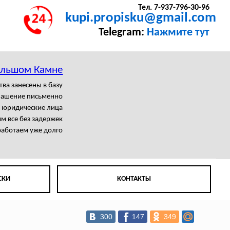
Тел. 7-937-796-30-96
kupi.propisku@gmail.com
Telegram:
Нажмите тут
Большом Камне
тва занесены в базу
лашение письменно
 юридические лица
м все без задержек
аботаем уже долго
СКИ
КОНТАКТЫ
300
147
349