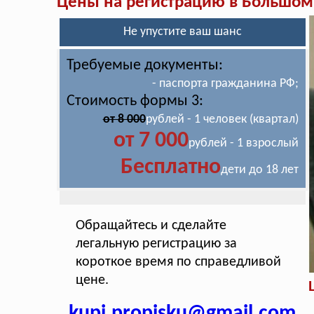
Цены на регистрацию в Большом
Не упустите ваш шанс
Требуемые документы:
- паспорта гражданина РФ;
Стоимость формы 3:
от 8 000
рублей - 1 человек (квартал)
от 7 000
рублей - 1 взрослый
Бесплатно
дети до 18 лет
Обращайтесь и сделайте
легальную регистрацию за
короткое время по справедливой
цене.
kupi.propisku@gmail.com